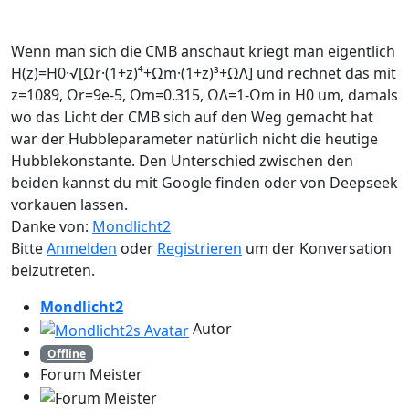
Wenn man sich die CMB anschaut kriegt man eigentlich
H(z)=H0·√[Ωr·(1+z)⁴+Ωm·(1+z)³+ΩΛ] und rechnet das mit
z=1089, Ωr=9e-5, Ωm=0.315, ΩΛ=1-Ωm in H0 um, damals
wo das Licht der CMB sich auf den Weg gemacht hat
war der Hubbleparameter natürlich nicht die heutige
Hubblekonstante. Den Unterschied zwischen den
beiden kannst du mit Google finden oder von Deepseek
vorkauen lassen.
Danke von:
Mondlicht2
Bitte
Anmelden
oder
Registrieren
um der Konversation
beizutreten.
Mondlicht2
Autor
Offline
Forum Meister