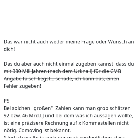
Das war nicht auch weder meine Frage oder Wunsch an
dich!
Das du aber auch nicht einmal zugeben kannst, dass du
mit 380 Mill Jahren (nach dem Urknall) für die CMB
Angabe falsch liegst... schade, ich kann das, einen
Fehler zugeben!
PS
Bei solchen "großen" Zahlen kann man grob schätzen
92 bzw. 46 Mrd.LJ und bei dem was ich aussagen wollte,
ist eine präzisere Rechnung auf x Kommastellen nicht
nötig. Comoving ist bekannt.
(Und ich wollte ja auch nur grob verdeutlichen, dass