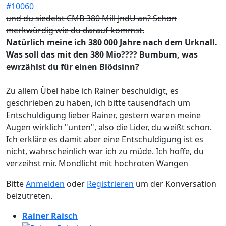
#10060
und du siedelst CMB 380 Mill JndU an? Schon
merkwürdig wie du darauf kommst.
Natürlich meine ich 380 000 Jahre nach dem Urknall.
Was soll das mit den 380 Mio???? Bumbum, was
ewrzählst du für einen Blödsinn?
Zu allem Übel habe ich Rainer beschuldigt, es
geschrieben zu haben, ich bitte tausendfach um
Entschuldigung lieber Rainer, gestern waren meine
Augen wirklich "unten", also die Lider, du weißt schon.
Ich erkläre es damit aber eine Entschuldigung ist es
nicht, wahrscheinlich war ich zu müde. Ich hoffe, du
verzeihst mir. Mondlicht mit hochroten Wangen
Bitte
Anmelden
oder
Registrieren
um der Konversation
beizutreten.
Rainer Raisch