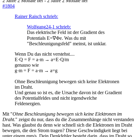
2 Jahre 2 Monate her
-
2 Jahre 2 Monate her
#1804
Rainer Raisch schrieb:
Wolfgang24-1 schrieb:
Das elektrische Feld ist der Gradient des
Potentials E=∇Φe. Was du mit
"Beschleunigungsfeld" meinst, ist unklar.
Wenn Du das nicht verstehst....
E·Q = F = a·m → a=E·Q/m
genauso wie
g·m = F = a·m → a=g
Ohne Beschleunigung bewegen sich keine Elektronen
im Draht.
Und genau so ist es, die Ursache davon ist der Gradient
des Potentialfeldes und nicht irgendwelche
Feldenergien.
Mit "
Ohne Beschleunigung bewegen sich keine Elektronen im
Draht.
" zeigst du nur, dass du die Zusammenhänge nicht verstanden
hast. Was glaubst du denn wie schnell sich die Elektronen im Draht
bewegen, die den Strom tragen? Diese Geschwindigkeit liegt bei
unter einem mm/s. Dein Denkfehler besteht darin, dass im Draht so