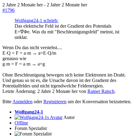
2 Jahre 2 Monate her
-
2 Jahre 2 Monate her
#1796
Wolfgang24-1 schrieb:
Das elektrische Feld ist der Gradient des Potentials
E=∇Φe. Was du mit "Beschleunigungsfeld" meinst, ist
unklar.
Wenn Du das nicht verstehst....
E·Q = F = a·m → a=E·Q/m
genauso wie
g·m = F = a·m → a=g
Ohne Beschleunigung bewegen sich keine Elektronen im Draht.
Und genau so ist es, die Ursache davon ist der Gradient des
Potentialfeldes und nicht irgendwelche Feldenergien.
Letzte Änderung: 2 Jahre 2 Monate her von
Rainer Raisch
.
Bitte
Anmelden
oder
Registrieren
um der Konversation beizutreten.
Wolfgang24-1
Autor
Offline
Forum Spezialist