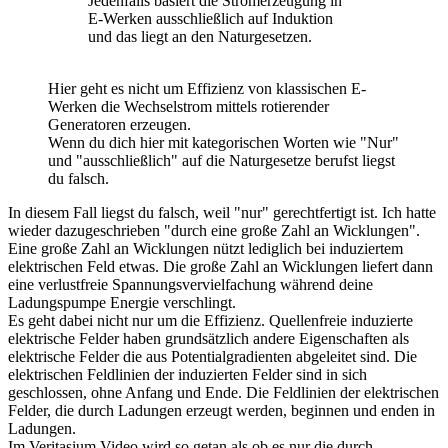
Jedenfalls basiert die Stromerzeugung in
E-Werken ausschließlich auf Induktion
und das liegt an den Naturgesetzen.
Hier geht es nicht um Effizienz von klassischen E-
Werken die Wechselstrom mittels rotierender
Generatoren erzeugen.
Wenn du dich hier mit kategorischen Worten wie "Nur"
und "ausschließlich" auf die Naturgesetze berufst liegst
du falsch.
In diesem Fall liegst du falsch, weil "nur" gerechtfertigt ist. Ich hatte
wieder dazugeschrieben "durch eine große Zahl an Wicklungen".
Eine große Zahl an Wicklungen nützt lediglich bei induziertem
elektrischen Feld etwas. Die große Zahl an Wicklungen liefert dann
eine verlustfreie Spannungsvervielfachung während deine
Ladungspumpe Energie verschlingt.
Es geht dabei nicht nur um die Effizienz. Quellenfreie induzierte
elektrische Felder haben grundsätzlich andere Eigenschaften als
elektrische Felder die aus Potentialgradienten abgeleitet sind. Die
elektrischen Feldlinien der induzierten Felder sind in sich
geschlossen, ohne Anfang und Ende. Die Feldlinien der elektrischen
Felder, die durch Ladungen erzeugt werden, beginnen und enden in
Ladungen.
Im Veritasium Video wird so getan als ob es nur die durch