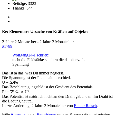
Beiträge: 3323
Thanks: 544
Re:
Elementare Ursache von Kräften auf Objekte
2 Jahre 2 Monate her
-
2 Jahre 2 Monate her
#1789
Wolfgang24-1 schrieb:
nicht die Feldstärke sondern die damit erzielte
Spannung
Das ist ja das, was Du immer negierst.
Die Spannung ist der Potentialunterschied.
U = Δ.Φe
Das Beschleunigungsfeld ist der Gradient des Potentials
E¹ = ∇¹.Φe ≈ U/s
Das Potential ist natürlich nicht an den Draht gebunden. Im Draht ist
die Ladung neutral.
Letzte Änderung: 2 Jahre 2 Monate her von
Rainer Raisch
.
Bitte
Anmelden
oder
Registrieren
um der Konversation beizutreten.