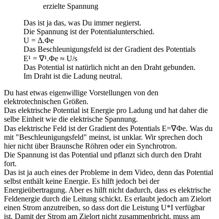
erzielte Spannung
Das ist ja das, was Du immer negierst.
Die Spannung ist der Potentialunterschied.
U = Δ.Φe
Das Beschleunigungsfeld ist der Gradient des Potentials
E¹ = ∇¹.Φe ≈ U/s
Das Potential ist natürlich nicht an den Draht gebunden.
Im Draht ist die Ladung neutral.
Du hast etwas eigenwillige Vorstellungen von den
elektrotechnischen Größen.
Das elektrische Potential ist Energie pro Ladung und hat daher die
selbe Einheit wie die elektrische Spannung.
Das elektrische Feld ist der Gradient des Potentials E=∇Φe. Was du
mit "Beschleunigungsfeld" meinst, ist unklar. Wir sprechen doch
hier nicht über Braunsche Röhren oder ein Synchrotron.
Die Spannung ist das Potential und pflanzt sich durch den Draht
fort.
Das ist ja auch eines der Probleme in dem Video, denn das Potential
selbst enthält keine Energie. Es hilft jedoch bei der
Energieübertragung. Aber es hilft nicht dadurch, dass es elektrische
Feldenergie durch die Leitung schickt. Es erlaubt jedoch am Zielort
einen Strom anzutreiben, so dass dort die Leistung U*I verfügbar
ist. Damit der Strom am Zielort nicht zusammenbricht, muss am