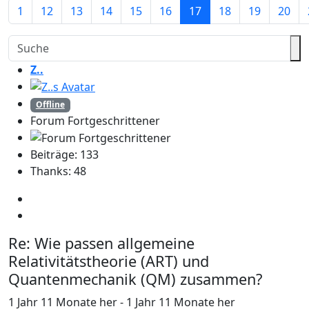
1
12
13
14
15
16
17
18
19
20
Z..
Offline
Forum Fortgeschrittener
Beiträge: 133
Thanks: 48
Re:
Wie passen allgemeine
Relativitätstheorie (ART) und
Quantenmechanik (QM) zusammen?
1 Jahr 11 Monate her
-
1 Jahr 11 Monate her