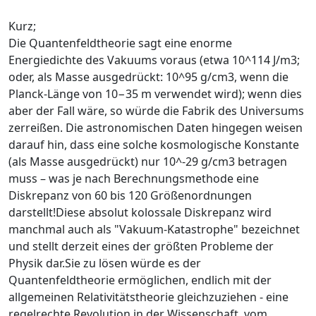
Kurz;
Die Quantenfeldtheorie sagt eine enorme
Energiedichte des Vakuums voraus (etwa 10^114 J/m3;
oder, als Masse ausgedrückt: 10^95 g/cm3, wenn die
Planck-Länge von 10−35 m verwendet wird); wenn dies
aber der Fall wäre, so würde die Fabrik des Universums
zerreißen. Die astronomischen Daten hingegen weisen
darauf hin, dass eine solche kosmologische Konstante
(als Masse ausgedrückt) nur 10^-29 g/cm3 betragen
muss – was je nach Berechnungsmethode eine
Diskrepanz von 60 bis 120 Größenordnungen
darstellt!Diese absolut kolossale Diskrepanz wird
manchmal auch als "Vakuum-Katastrophe" bezeichnet
und stellt derzeit eines der größten Probleme der
Physik dar.Sie zu lösen würde es der
Quantenfeldtheorie ermöglichen, endlich mit der
allgemeinen Relativitätstheorie gleichzuziehen - eine
regelrechte Revolution in der Wissenschaft, vom