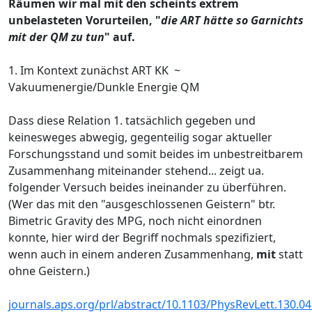
Räumen wir mal mit den scheints extrem
unbelasteten Vorurteilen, "
die ART hätte so Garnichts
mit der QM zu tun
" auf.
1. Im Kontext zunächst ART KK ~
Vakuumenergie/Dunkle Energie QM
Dass diese Relation 1. tatsächlich gegeben und
keinesweges abwegig, gegenteilig sogar aktueller
Forschungsstand und somit beides im unbestreitbarem
Zusammenhang miteinander stehend... zeigt ua.
folgender Versuch beides ineinander zu überführen.
(Wer das mit den "ausgeschlossenen Geistern" btr.
Bimetric Gravity des MPG, noch nicht einordnen
konnte, hier wird der Begriff nochmals spezifiziert,
wenn auch in einem anderen Zusammenhang,
mit
statt
ohne Geistern.)
journals.aps.org/prl/abstract/10.1103/PhysRevLett.130.0