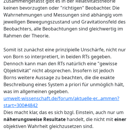
Zusammengefasst gibt es in der Relativitätstheorie
keinen bevorzugten oder "richtigen" Beobachter. Die
Wahrnehmungen und Messungen sind abhängig vom
jeweiligen Bewegungszustand und Gravitationsfeld des
Beobachters, alle Beobachtungen sind gleichwertig im
Rahmen der Theorie.
Somit ist zunächst eine prinzipielle Unschärfe, nicht nur
von Born so interpretiert, in beiden RTs gegeben.
Dennoch kann man den RTs natürlich eine "gewisse
Qbjektivität" nicht absprechen. Insofern ist jedoch
Borns weitere Aussage zu beachten, die die exakte
Beschreibung eines System a priori für unmöglich hält,
was im allgemeinen gegeben.
umwelt-wissenschaft.de/forum/aktuelle-er...ammen?
start=300#4842
Dies macht klar, das es sich bzgl. Einstein, auch nur um
näherungsweise Resultate
handelt, die nicht mit
einer
objektiven Wahrheit gleichzusetzen sind.