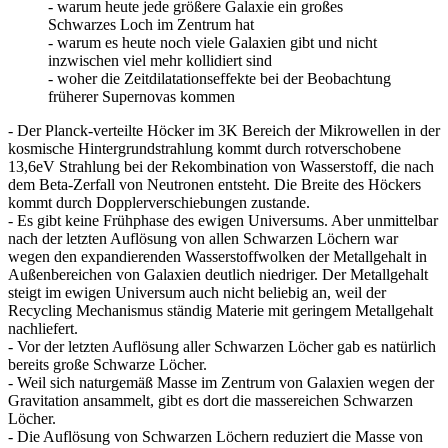
- warum heute jede größere Galaxie ein großes
Schwarzes Loch im Zentrum hat
- warum es heute noch viele Galaxien gibt und nicht
inzwischen viel mehr kollidiert sind
- woher die Zeitdilatationseffekte bei der Beobachtung
früherer Supernovas kommen
- Der Planck-verteilte Höcker im 3K Bereich der Mikrowellen in der
kosmische Hintergrundstrahlung kommt durch rotverschobene
13,6eV Strahlung bei der Rekombination von Wasserstoff, die nach
dem Beta-Zerfall von Neutronen entsteht. Die Breite des Höckers
kommt durch Dopplerverschiebungen zustande.
- Es gibt keine Frühphase des ewigen Universums. Aber unmittelbar
nach der letzten Auflösung von allen Schwarzen Löchern war
wegen den expandierenden Wasserstoffwolken der Metallgehalt in
Außenbereichen von Galaxien deutlich niedriger. Der Metallgehalt
steigt im ewigen Universum auch nicht beliebig an, weil der
Recycling Mechanismus ständig Materie mit geringem Metallgehalt
nachliefert.
- Vor der letzten Auflösung aller Schwarzen Löcher gab es natürlich
bereits große Schwarze Löcher.
- Weil sich naturgemäß Masse im Zentrum von Galaxien wegen der
Gravitation ansammelt, gibt es dort die massereichen Schwarzen
Löcher.
- Die Auflösung von Schwarzen Löchern reduziert die Masse von