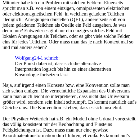
Mitunter habe ich ein Problem mit solchen Feldern. Einerseits
spricht man z.B. von einem einzigen, omnipräsenten elektrischen
oder elektromagnetischen Feld, in welchem geladene Teilchen
"lediglich" Anregungen darstellen (QFT), andererseits soll von
jedem geladenen Teilchen als Quelle ein Feld ausgehen. Ja was
denn nun? Entweder es gibt nur ein einziges solches Feld mit
lokalen Anregungen als Teilchen, oder es gibt viele solche Felder,
eins für jedes Teilchen. Oder muss man das je nach Kontext mal so
und mal anders sehen?
Wolfgang24-1 schrieb:
Der Punkt dabei ist, dass sich die alternative
Interpretation logisch bis hin zu einer alternativen
Kosmologie fortsetzen lässt.
Naja, auf irgend einen Konsens bzw. eine Konvention sollte man
sich schon einigen. Die vermeintliche Expansion des Universums
kann man auch leicht so interpretieren, dass nicht das Universum
größer wird, sondern sein Inhalt schrumpft. Es kommt natürlich auf's
Gleiche raus. Die Konvention ist eben, dass es sich ausdehnt.
Der Physiker Wetterich hat z.B. ein Modell ohne Urknall vorgestellt,
das völlig konsistent mit der Beobachtung und Einsteins
Feldgleichungen ist. Dazu muss man nur eine gewisse
Koordinatentransformation durchführen, et voilà. Es kommt auf's