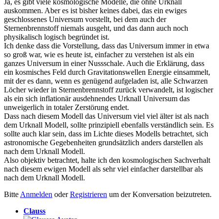
Ja, es gibt viele kosmologische Modelle, die ohne Urknall
auskommen. Aber es ist bisher keines dabei, das ein ewiges
geschlossenes Universum vorstellt, bei dem auch der
Sternenbrennstoff niemals ausgeht, und das dann auch noch
physikalisch logisch begründet ist.
Ich denke dass die Vorstellung, dass das Universum immer in etwa
so groß war, wie es heute ist, einfacher zu verstehen ist als ein
ganzes Universum in einer Nussschale. Auch die Erklärung, dass
ein kosmisches Feld durch Gravitationswellen Energie einsammelt,
mit der es dann, wenn es genügend aufgeladen ist, alle Schwarzen
Löcher wieder in Sternenbrennstoff zurück verwandelt, ist logischer
als ein sich inflationär ausdehnendes Urknall Universum das
unweigerlich in totaler Zerstörung endet.
Dass nach diesem Modell das Universum viel viel älter ist als nach
dem Urknall Modell, sollte prinzipiell ebenfalls verständlich sein. Es
sollte auch klar sein, dass im Lichte dieses Modells betrachtet, sich
astronomische Gegebenheiten grundsätzlich anders darstellen als
nach dem Urknall Modell.
Also objektiv betrachtet, halte ich den kosmologischen Sachverhalt
nach diesem ewigen Modell als sehr viel einfacher darstellbar als
nach dem Urknall Modell.
Bitte
Anmelden
oder
Registrieren
um der Konversation beizutreten.
Clauss