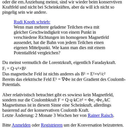
oder die em.Anziehung meinst, sind wir wieder beim konservtiven
Kraftfeld und nicht bei Scheinkräften, aber da will ich nicht so
pingelig sein wie andere.
Rudi Knoth schrieb:
Wenn man mehrere geladene Teilchen etwa mit
gleicher Geschwindigkeit von einem Punkt in
verschiedene Richtungen im homogenen Magnetfeld
aussendet, hat die Bahn von jedem Teilchen einen
eigenen Mittelpunkt. Wie kann man dies mit einem
Potentialfeld vergleichen?
Du meinst vermutlich die Lorentzkraft, eigentlich Faradaykraft.
Fₗ = Q·v¹×B¹
Das magnetische Feld ist nichts anderes als B¹ = E¹×v¹/c²
Bereits das elektrische Feld E¹ = ∇Φe ist der Gradient des Coulomb-
Potentials.
Aber relativistisch betrachtet gibt es sowieso kein Magnetfeld,
sondern nur die Coulombkraft F = Q·q·kC/r² = Φe₁·Φe₂/kC
Magnetismus ist in diesem Sinne eine Scheinkraft, allerdings
basierend auf der konservativen Coulomb Kraft.
Letzte Änderung: 2 Monate 3 Wochen her von
Rainer Raisch
.
Bitte
Anmelden
oder
Registrieren
um der Konversation beizutreten.