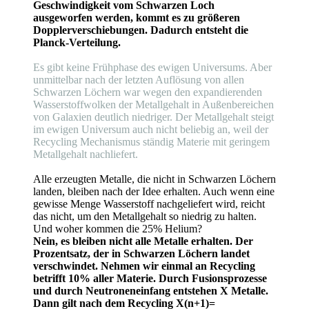
Geschwindigkeit vom Schwarzen Loch
ausgeworfen werden, kommt es zu größeren
Dopplerverschiebungen. Dadurch entsteht die
Planck-Verteilung.
Es gibt keine Frühphase des ewigen Universums. Aber
unmittelbar nach der letzten Auflösung von allen
Schwarzen Löchern war wegen den expandierenden
Wasserstoffwolken der Metallgehalt in Außenbereichen
von Galaxien deutlich niedriger. Der Metallgehalt steigt
im ewigen Universum auch nicht beliebig an, weil der
Recycling Mechanismus ständig Materie mit geringem
Metallgehalt nachliefert.
Alle erzeugten Metalle, die nicht in Schwarzen Löchern
landen, bleiben nach der Idee erhalten. Auch wenn eine
gewisse Menge Wasserstoff nachgeliefert wird, reicht
das nicht, um den Metallgehalt so niedrig zu halten.
Und woher kommen die 25% Helium?
Nein, es bleiben nicht alle Metalle erhalten. Der
Prozentsatz, der in Schwarzen Löchern landet
verschwindet. Nehmen wir einmal an Recycling
betrifft 10% aller Materie. Durch Fusionsprozesse
und durch Neutroneneinfang entstehen X Metalle.
Dann gilt nach dem Recycling X(n+1)=