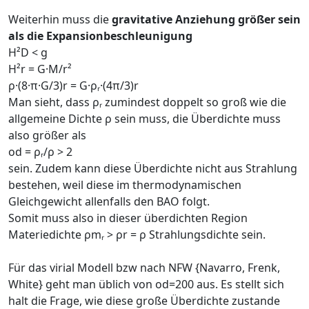
Weiterhin muss die
gravitative Anziehung größer sein
als die Expansionbeschleunigung
H²D < g
H²r = G·M/r²
ρ·(8·π·G/3)r = G·ρᵣ·(4π/3)r
Man sieht, dass ρᵣ zumindest doppelt so groß wie die
allgemeine Dichte ρ sein muss, die Überdichte muss
also größer als
od = ρᵣ/ρ > 2
sein. Zudem kann diese Überdichte nicht aus Strahlung
bestehen, weil diese im thermodynamischen
Gleichgewicht allenfalls den BAO folgt.
Somit muss also in dieser überdichten Region
Materiedichte ρmᵣ > ρr = ρ Strahlungsdichte sein.
Für das virial Modell bzw nach NFW {Navarro, Frenk,
White} geht man üblich von od=200 aus. Es stellt sich
halt die Frage, wie diese große Überdichte zustande