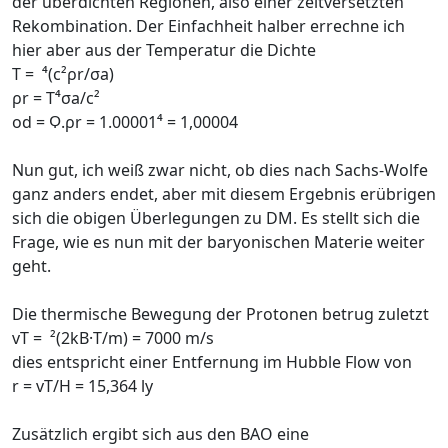
der überdichten Regionen, also einer zeitversetzten
Rekombination. Der Einfachheit halber errechne ich
hier aber aus der Temperatur die Dichte
T = ⁴(c²ρr/σa)
ρr = T⁴σa/c²
od = Ϙ.ρr = 1.00001⁴ = 1,00004
Nun gut, ich weiß zwar nicht, ob dies nach Sachs-Wolfe
ganz anders endet, aber mit diesem Ergebnis erübrigen
sich die obigen Überlegungen zu DM. Es stellt sich die
Frage, wie es nun mit der baryonischen Materie weiter
geht.
Die thermische Bewegung der Protonen betrug zuletzt
vT = ²(2kB·T/m) = 7000 m/s
dies entspricht einer Entfernung im Hubble Flow von
r = vT/H = 15,364 ly
Zusätzlich ergibt sich aus den BAO eine