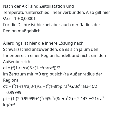
Nach der ART sind Zeitdilatation und
Temperaturunterschied linear verbunden. Also gilt hier
Ϙ.σ = 1 ± 0,00001
Für die Dichte ist hierbei aber auch der Radius der
Region maßgeblich.
Allerdings ist hier die innere Lösung nach
Schwarzschild anzuwenden, da es sich ja um den
Innenbereich einer Region handelt und nicht um den
Außenbereich.
σi = (²(1-rs/ra)3-²(1-r²rs/ra³))/2
im Zentrum mit r=0 ergibt sich (ra Außenradius der
Region)
σc = (²(1-rs/ra)3-1)/2 = (²(1-8π·ρ·ra³·G/3c²ra)3-1)/2
= 0,99999
ρi = (1-(2·0,99999+1)²/9)3c²/(8π·ra²G) = 2.143e+21/ra²
kg/m³