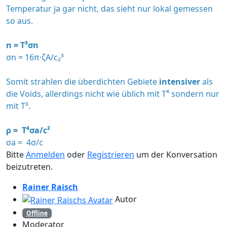
Temperatur ja gar nicht, das sieht nur lokal gemessen
so aus.
n = T³σn
σn = 16π·ζA/c₂³
Somit strahlen die überdichten Gebiete
intensiver
als
die Voids, allerdings nicht wie üblich mit T⁴ sondern nur
mit T³.
ρ = T⁴σa/c²
σa = 4σ/c
Bitte
Anmelden
oder
Registrieren
um der Konversation
beizutreten.
Rainer Raisch
Autor
Offline
Moderator