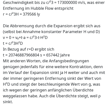
Geschwindigkeit bis zu c/²3 = 173000000 m/s, was einer
Entfernung im Hubble Flow entspricht
r = c/²3H = 379566 ly
Die Abbremsung durch die Expansion ergibt sich aus
(selbst bei Annahme konstanter Parameter H und D)
v = 0 = v₀+t·a = c/²3-t·H²D
t = c/²3H²D
In Bezug auf r=D ergibt sich
t = 20746887966804 s = 657442 Jahre
Mit anderen Worten, die Anfangsbedingungen
genügen jedenfalls für eine weitere Kontraktion, denn
im Verlauf der Expansion sinkt ja H weiter und auch mit
der immer geringeren Entfernung sinkt der Wert von
H²D und steigt der beschleunigende Wert von g, was
ich wegen der geringen anfänglichen Überdichte
weggelassen habe. Auch die Überdichte steigt, weil ρ
sinkt.