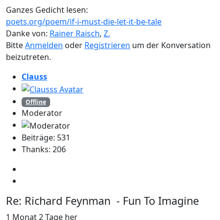
Ganzes Gedicht lesen:
poets.org/poem/if-i-must-die-let-it-be-tale
Danke von:
Rainer Raisch
,
Z.
Bitte
Anmelden
oder
Registrieren
um der Konversation
beizutreten.
Clauss
Offline
Moderator
Beiträge: 531
Thanks: 206
Re:
Richard Feynman - Fun To Imagine
1 Monat 2 Tage her