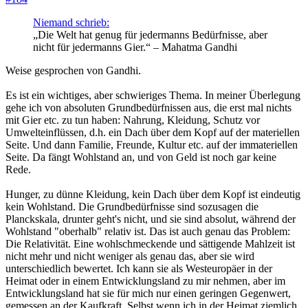
Niemand schrieb:
„Die Welt hat genug für jedermanns Bedürfnisse, aber
nicht für jedermanns Gier.“ – Mahatma Gandhi
Weise gesprochen von Gandhi.
Es ist ein wichtiges, aber schwieriges Thema. In meiner Überlegung
gehe ich von absoluten Grundbedürfnissen aus, die erst mal nichts
mit Gier etc. zu tun haben: Nahrung, Kleidung, Schutz vor
Umwelteinflüssen, d.h. ein Dach über dem Kopf auf der materiellen
Seite. Und dann Familie, Freunde, Kultur etc. auf der immateriellen
Seite. Da fängt Wohlstand an, und von Geld ist noch gar keine
Rede.
Hunger, zu dünne Kleidung, kein Dach über dem Kopf ist eindeutig
kein Wohlstand. Die Grundbedürfnisse sind sozusagen die
Planckskala, drunter geht's nicht, und sie sind absolut, während der
Wohlstand "oberhalb" relativ ist. Das ist auch genau das Problem:
Die Relativität. Eine wohlschmeckende und sättigende Mahlzeit ist
nicht mehr und nicht weniger als genau das, aber sie wird
unterschiedlich bewertet. Ich kann sie als Westeuropäer in der
Heimat oder in einem Entwicklungsland zu mir nehmen, aber im
Entwicklungsland hat sie für mich nur einen geringen Gegenwert,
gemessen an der Kaufkraft. Selbst wenn ich in der Heimat ziemlich