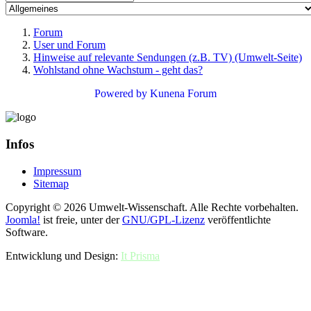
Forum
User und Forum
Hinweise auf relevante Sendungen (z.B. TV) (Umwelt-Seite)
Wohlstand ohne Wachstum - geht das?
Powered by
Kunena Forum
Infos
Impressum
Sitemap
Copyright © 2026 Umwelt-Wissenschaft. Alle Rechte vorbehalten.
Joomla!
ist freie, unter der
GNU/GPL-Lizenz
veröffentlichte
Software.
Entwicklung und Design:
It Prisma