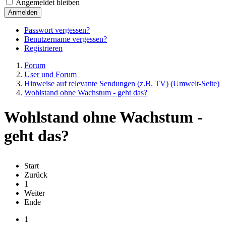
Angemeldet bleiben
Anmelden
Passwort vergessen?
Benutzername vergessen?
Registrieren
Forum
User und Forum
Hinweise auf relevante Sendungen (z.B. TV) (Umwelt-Seite)
Wohlstand ohne Wachstum - geht das?
Wohlstand ohne Wachstum -
geht das?
Start
Zurück
1
Weiter
Ende
1