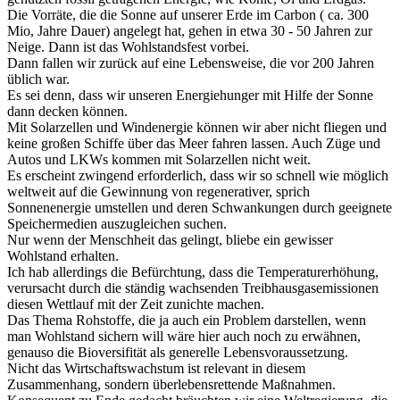
Die Vorräte, die die Sonne auf unserer Erde im Carbon ( ca. 300
Mio, Jahre Dauer) angelegt hat, gehen in etwa 30 - 50 Jahren zur
Neige. Dann ist das Wohlstandsfest vorbei.
Dann fallen wir zurück auf eine Lebensweise, die vor 200 Jahren
üblich war.
Es sei denn, dass wir unseren Energiehunger mit Hilfe der Sonne
dann decken können.
Mit Solarzellen und Windenergie können wir aber nicht fliegen und
keine großen Schiffe über das Meer fahren lassen. Auch Züge und
Autos und LKWs kommen mit Solarzellen nicht weit.
Es erscheint zwingend erforderlich, dass wir so schnell wie möglich
weltweit auf die Gewinnung von regenerativer, sprich
Sonnenenergie umstellen und deren Schwankungen durch geeignete
Speichermedien auszugleichen suchen.
Nur wenn der Menschheit das gelingt, bliebe ein gewisser
Wohlstand erhalten.
Ich hab allerdings die Befürchtung, dass die Temperaturerhöhung,
verursacht durch die ständig wachsenden Treibhausgasemissionen
diesen Wettlauf mit der Zeit zunichte machen.
Das Thema Rohstoffe, die ja auch ein Problem darstellen, wenn
man Wohlstand sichern will wäre hier auch noch zu erwähnen,
genauso die Bioversifität als generelle Lebensvoraussetzung.
Nicht das Wirtschaftswachstum ist relevant in diesem
Zusammenhang, sondern überlebensrettende Maßnahmen.