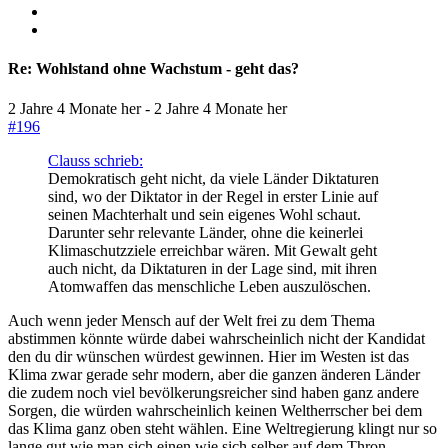
Re:
Wohlstand ohne Wachstum - geht das?
2 Jahre 4 Monate her
-
2 Jahre 4 Monate her
#196
Clauss schrieb:
Demokratisch geht nicht, da viele Länder Diktaturen
sind, wo der Diktator in der Regel in erster Linie auf
seinen Machterhalt und sein eigenes Wohl schaut.
Darunter sehr relevante Länder, ohne die keinerlei
Klimaschutzziele erreichbar wären. Mit Gewalt geht
auch nicht, da Diktaturen in der Lage sind, mit ihren
Atomwaffen das menschliche Leben auszulöschen.
Auch wenn jeder Mensch auf der Welt frei zu dem Thema
abstimmen könnte würde dabei wahrscheinlich nicht der Kandidat
den du dir wünschen würdest gewinnen. Hier im Westen ist das
Klima zwar gerade sehr modern, aber die ganzen änderen Länder
die zudem noch viel bevölkerungsreicher sind haben ganz andere
Sorgen, die würden wahrscheinlich keinen Weltherrscher bei dem
das Klima ganz oben steht wählen. Eine Weltregierung klingt nur so
lange gut wie man sich einen wie sich selber auf dem Thron