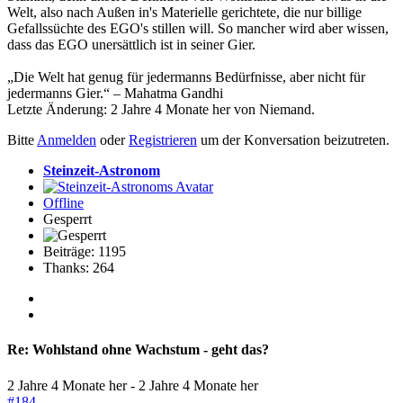
Welt, also nach Außen in's Materielle gerichtete, die nur billige
Gefallssüchte des EGO's stillen will. So mancher wird aber wissen,
dass das EGO unersättlich ist in seiner Gier.
„Die Welt hat genug für jedermanns Bedürfnisse, aber nicht für
jedermanns Gier.“ – Mahatma Gandhi
Letzte Änderung: 2 Jahre 4 Monate her von
Niemand
.
Bitte
Anmelden
oder
Registrieren
um der Konversation beizutreten.
Steinzeit-Astronom
Offline
Gesperrt
Beiträge: 1195
Thanks: 264
Re:
Wohlstand ohne Wachstum - geht das?
2 Jahre 4 Monate her
-
2 Jahre 4 Monate her
#184