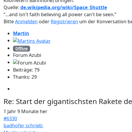
Kilometern Bahnhöhe) bringen.
Quelle:
de.wikipedia.org/wiki/Space_Shuttle
“…and isn't faith believing all power can't be seen.”
Bitte
Anmelden
oder
Registrieren
um der Konversation be
Martin
Offline
Forum Azubi
Beiträge: 79
Thanks: 29
Re:
Start der gigantischsten Rakete d
1 Jahr 9 Monate her
#6330
badhofer schrieb: